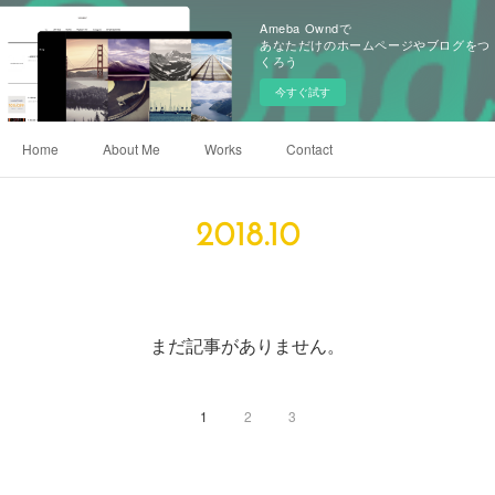
Ameba Owndで
あなただけのホームページやブログをつ
くろう
今すぐ試す
Home
About Me
Works
Contact
2018
.
10
まだ記事がありません。
1
2
3