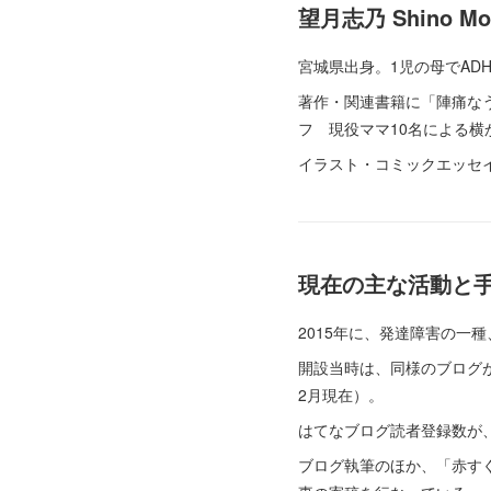
望月志乃 Shino Moc
宮城県出身。1児の母でAD
著作・関連書籍に「陣痛なう
フ 現役ママ10名による横から
イラスト・コミックエッセ
現在の主な活動と
2015年に、発達障害の一
開設当時は、同様のブログが
2月現在）。
はてなブログ読者登録数が、
ブログ執筆のほか、「赤すぐ