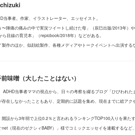
hizuki
HD当事者。作家、イラストレーター、エッセイスト。
〜陣痛の痛みの中で実況ツイートし続けた母」（辰巳出版/2013年）
目線の育児本」（repicbook/2018年）などがある。
イ製作のほか、似顔絵製作、各種メディアやトークイベントへ出演する
手前味噌（大したことはない）
種、ADHD当事者ママの視点から、日々の考察を綴るブログ「ひびわれた
存在しなかったこともあり、定期的に話題を集め、現在までに総アクセス
開設から3年弱で上位0.2％と言われるランキングTOP100入りを果た
net（現在のゼクシィBABY）」様でコミックエッセイを連載するなど